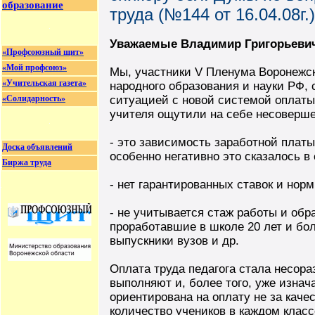
образование
труда (№144 от 16.04.08г.)
Уважаемые Владимир Григорьевич
«Профсоюзный щит»
«Мой профсоюз»
Мы, участники V Пленума Воронежс
«Учительская газета»
народного образования и науки РФ,
«Солидарность»
ситуацией с новой системой оплаты 
учителя ощутили на себе несоверше
- это зависимость заработной платы
Доска объявлений
особенно негативно это сказалось в
Биржа труда
- нет гарантированных ставок и норм
- не учитывается стаж работы и обр
проработавшие в школе 20 лет и бол
выпускники вузов и др.
Оплата труда педагога стала несора
выполняют и, более того, уже изна
ориентирована на оплату не за качес
количество учеников в каждом класс