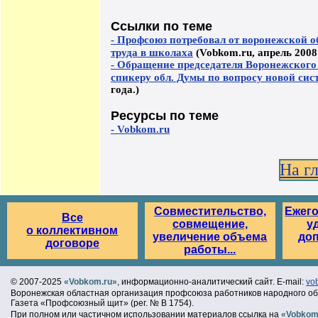
Ссылки по теме
- Профсоюз потребовал от воронежской о
труда в школаха
(Vobkom.ru, апрель 2008 
- Обращение председателя Воронежского 
спикеру обл. Думы по вопросу новой сис
года.)
Ресурсы по теме
- Vobkom.ru
На г
Совместительство,
Ежег
Все
совмещение,
у
о коллективном
увеличение объема
до
договоре
работы...
© 2007-2025
«Vobkom.ru»
, информационно-аналитический сайт. E-mail:
vo
Воронежская областная организация профсоюза работников народного об
Газета «Профсоюзный щит» (рег. № В 1754).
При полном или частичном использовании материалов ссылка на
«Vobkom