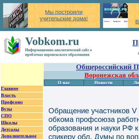
Мы построили
учительские дома!
В
Vobkom.ru
П
Информационно-аналитический сайт о
проблемах воронежского образования
Общероссийский П
Воронежская обл
О нас
Новости
Ло
Главное
Власть
Профсоюз
Вузы
Обращение участников V
СПО
обкома профсоюза работн
Школы
образования и науки РФ к
Детсады
спикеру обл. Думы по во
Дополнительное