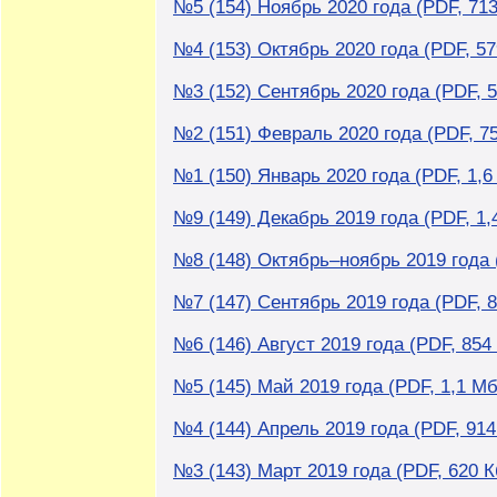
№5 (154) Ноябрь 2020 года (PDF, 713
№4 (153) Октябрь 2020 года (PDF, 57
№3 (152) Сентябрь 2020 года (PDF, 5
№2 (151) Февраль 2020 года (PDF, 7
№1 (150) Январь 2020 года (PDF, 1,6
№9 (149) Декабрь 2019 года (PDF, 1,
№8 (148) Октябрь–ноябрь 2019 года 
№7 (147) Сентябрь 2019 года (PDF, 8
№6 (146) Август 2019 года (PDF, 854
№5 (145) Май 2019 года (PDF, 1,1 Мб
№4 (144) Апрель 2019 года (PDF, 914
№3 (143) Март 2019 года (PDF, 620 К