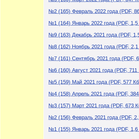
№2 (165) Февраль 2022 года (PDF, 8
№1 (164) Январь 2022 года (PDF, 1,5
№9 (163) Декабрь 2021 года (PDF, 1,
№8 (162) Ноябрь 2021 года (PDF, 2,1
№7 (161) Сентябрь 2021 года (PDF, 6
№6 (160) Август 2021 года (PDF, 711
№5 (159) Май 2021 года (PDF, 577 Кб
№4 (158) Апрель 2021 года (PDF, 384
№3 (157) Март 2021 года (PDF, 673 К
№2 (156) Февраль 2021 года (PDF, 2
№1 (155) Январь 2021 года (PDF, 1,6