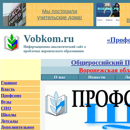
Мы построили
учительские дома!
В
Vobkom.ru
«Проф
Информационно-аналитический сайт о
проблемах воронежского образования
Общероссийский П
Воронежская обл
О нас
Новости
Ло
Главное
Власть
Профсоюз
Вузы
СПО
Школы
Детсады
Дополнительное