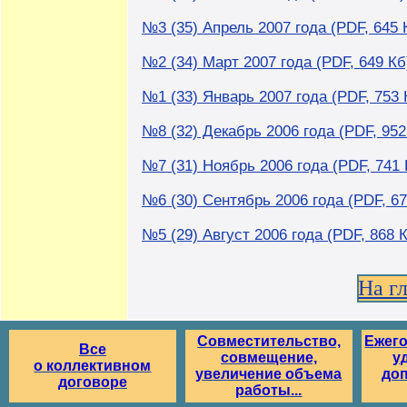
№3 (35) Апрель 2007 года (PDF, 645 
№2 (34) Март 2007 года (PDF, 649 Кб
№1 (33) Январь 2007 года (PDF, 753 
№8 (32) Декабрь 2006 года (PDF, 952
№7 (31) Ноябрь 2006 года (PDF, 741 
№6 (30) Сентябрь 2006 года (PDF, 67
№5 (29) Август 2006 года (PDF, 868 
На г
Совместительство,
Ежег
Все
совмещение,
у
о коллективном
увеличение объема
до
договоре
работы...