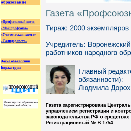
образование
Газета «Профсоюз
«Профсоюзный щит»
Тираж: 2000 экземпляров
«Мой профсоюз»
«Учительская газета»
«Солидарность»
Учредитель: Воронежски
работников народного об
Доска объявлений
Биржа труда
Главный редакт
обязанности):
Людмила Дорох
Газета зарегистрирована Центра
управлением регистрации и контр
законодательства РФ о средствах
Регистрационный № В 1754.