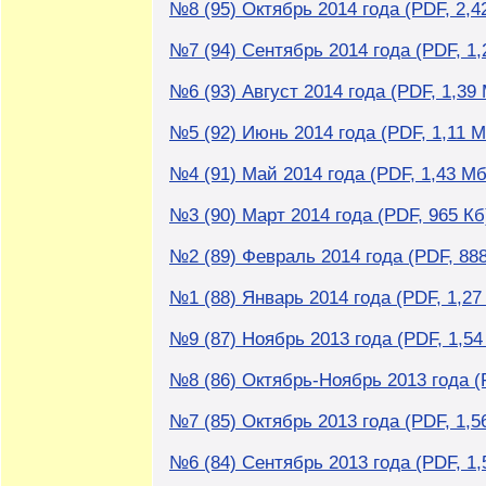
№8 (95) Октябрь 2014 года (PDF, 2,4
№7 (94) Сентябрь 2014 года (PDF, 1,
№6 (93) Август 2014 года (PDF, 1,39
№5 (92) Июнь 2014 года (PDF, 1,11 М
№4 (91) Май 2014 года (PDF, 1,43 Мб
№3 (90) Март 2014 года (PDF, 965 Кб
№2 (89) Февраль 2014 года (PDF, 888
№1 (88) Январь 2014 года (PDF, 1,27
№9 (87) Ноябрь 2013 года (PDF, 1,54
№8 (86) Октябрь-Ноябрь 2013 года (
№7 (85) Октябрь 2013 года (PDF, 1,5
№6 (84) Сентябрь 2013 года (PDF, 1,