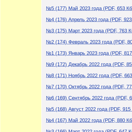
№5 (177) Май 2023 года (PDF, 653 Кб
№4 (176) Апрель 2023 года (PDF, 923
№3 (175) Март 2023 года (PDF, 763 К
№2 (174) Февраль 2023 года (PDF, 8
№1 (173) Январь 2023 года (PDF, 817
№9 (172) Декабрь 2022 года (PDF, 85
№8 (171) Ноябрь 2022 года (PDF, 663
№7 (170) Октябрь 2022 года (PDF, 77
№6 (169) Сентябрь 2022 года (PDF, 6
№5 (168) Август 2022 года (PDF, 915
№4 (167) Май 2022 года (PDF, 880 Кб
№3 (166) Март 2022 года (PDF, 647 К