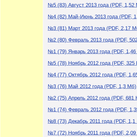
№5 (83) Август 2013 года (PDF, 1,52
№4 (82) Май-Июнь 2013 года (PDF, 1
№3 (81) Март 2013 года (PDF, 2,17 М
№2 (80) Февраль 2013 года (PDF, 502
№1 (79) Январь 2013 года (PDF, 1,46
№5 (78) Ноябрь 2012 года (PDF, 325 
№4 (77) Октябрь 2012 года (PDF, 1,6
№3 (76) Май 2012 года (PDF, 1,3 Мб)
№2 (75) Апрель 2012 года (PDF, 681 
№1 (74) Февраль 2012 года (PDF, 1,
№8 (73) Декабрь 2011 года (PDF, 1,1
№7 (72) Ноябрь 2011 года (PDF, 2,09