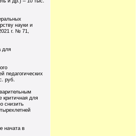
ь и др.) – 10 тыс.
еральных
рству науки и
021 г. № 71,
а для
ого
ей педагогических
. руб.
дварительным
е критичная для
но снизить
етырехлетней
е начата в