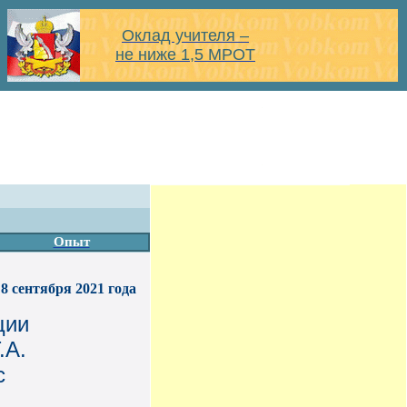
Оклад учителя –
не ниже 1,5 МРОТ
Опыт
8 сентября 2021 года
ции
.А.
с