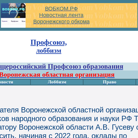
ВОБКОМ.РФ
Новостная лента
Воронежского обкома
Профсоюз,
лоббизм
щероссийский Профсоюз образования
Воронежская областная организация
овости
Лоббизм
Право
теля Воронежской областной организа
ов народного образования и науки РФ Т
тору Воронежской области А.В. Гусеву 
ить, начиная с 2022 года, оклады по