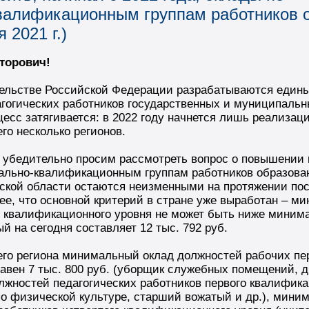
валификационным группам работников 
 2021 г.)
торович!
тельстве Российской Федерации разрабатываются едины
агогических работников государственных и муниципаль
цесс затягивается: в 2022 году начнется лишь реализац
его несколько регионов.
 убедительно просим рассмотреть вопрос о повышении 
ально-квалификационным группам работников образован
жской области остаются неизменными на протяжении по
более, что основной критерий в стране уже выработан – 
о квалификационного уровня не может быть ниже миним
й на сегодня составляет 12 тыс. 792 руб.
его региона минимальный оклад должностей рабочих пе
авен 7 тыс. 800 руб. (уборщик служебных помещений, д
лжностей педагогических работников первого квалифика
 по физической культуре, старший вожатый и др.), мини