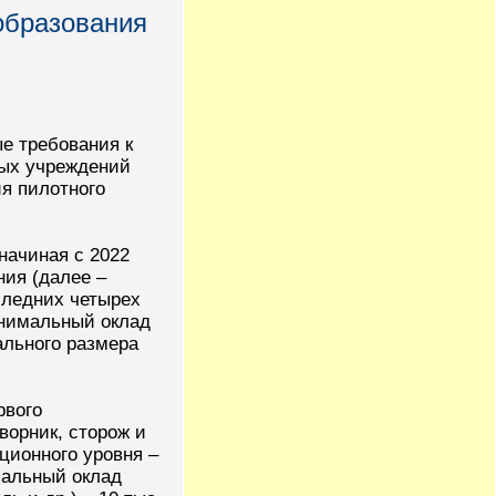
образования
е требования к
ных учреждений
ия пилотного
начиная с 2022
ия (далее –
следних четырех
минимальный оклад
ального размера
рвого
ворник, сторож и
ционного уровня –
мальный оклад