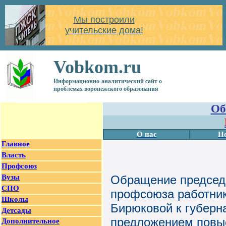
Мы построили
учительские дома!
Vobkom.ru
Информационно-аналитический сайт о
проблемах воронежского образования
Об
О нас
Н
Главное
Власть
Профсоюз
Вузы
Обращение председа
СПО
профсоюза работник
Школы
Бирюковой к губерна
Детсады
предложением повыс
Дополнительное