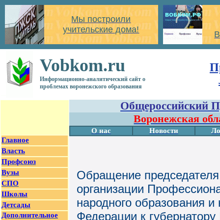
Мы построили
учительские дома!
В
Vobkom.ru
П
Информационно-аналитический сайт о
проблемах воронежского образования
Общероссийский П
Воронежская обл
О нас
Новости
Ло
Главное
Власть
Профсоюз
Вузы
Обращение председателя
СПО
организации Профессиона
Школы
народного образования и 
Детсады
Федерации к губернатору
Дополнительное