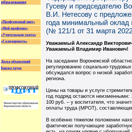
образование
Гусеву и председателю В
В.И. Нетесову с предложе
года минимальный оклад 
«Профсоюзный щит»
«Мой профсоюз»
(№ 121/1 от 31 марта 2022 
«Учительская газета»
«Солидарность»
Уважаемый Александр Викторови
Уважаемый Владимир Иванович!
На заседании Воронежской областно
Доска объявлений
регулированию социально-трудовых
Биржа труда
обсуждался вопрос о низкой заработ
региона.
Цены на товары и услуги стремитель
год подряд остаются неизменными: 10
100 руб. – у воспитателя, что знач
оплаты труда (МРОТ), составляющего
В особенно тяжелом положении нах
фактически получающие заработную 
есть, на одном уровне с уборщицей.