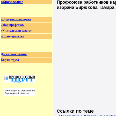
образование
Профсоюза работников нар
избрана Бирюкова Тамара 
«Профсоюзный щит»
«Мой профсоюз»
«Учительская газета»
«Солидарность»
Доска объявлений
Биржа труда
Ссылки по теме