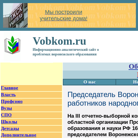
Мы построили
учительские дома!
Vobkom.ru
Информационно-аналитический сайт о
проблемах воронежского образования
Об
О нас
Н
Главное
Председатель Ворон
Власть
Профсоюз
работников народно
Вузы
СПО
На III отчетно-выборной 
Школы
областной организации Пр
образования и науки РФ 16
Детсады
председателем Воронежско
Дополнительное