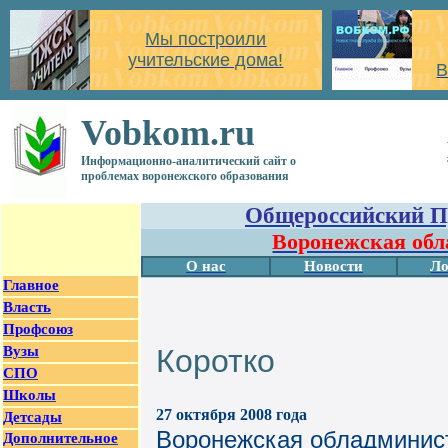
Мы построили
учительские дома!
В
Vobkom.ru
Информационно-аналитический сайт о
проблемах воронежского образования
Общероссийский П
Воронежская обл
О нас
Новости
Ло
Главное
Власть
Профсоюз
Вузы
Коротко
СПО
Школы
27 октября 2008 года
Детсады
Воронежская обладминис
Дополнительное