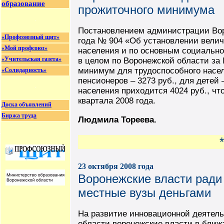
образование
прожиточного минимума
Постановлением администрации Воро
«Профсоюзный щит»
года № 904 «Об установлении вели
«Мой профсоюз»
населения и по основным социальн
«Учительская газета»
в целом по Воронежской области за 
минимум для трудоспособного насел
«Солидарность»
пенсионеров – 3273 руб., для детей 
населения приходится 4024 руб., что
квартала 2008 года.
Доска объявлений
Биржа труда
Людмила Тореева.
*
23 октября 2008 года
Воронежские власти ради
местные вузы деньгами
На развитие инновационной деятел
области воронежские власти в ближ