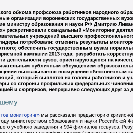
кого обкома профсоюза работников народного обра
ные организации воронежских государственных вузо
ие министру образования и науки РФ Дмитрию Ливан
ах» раскритиковали скандальный «Мониторинг деяте
овательных учреждений высшего профессиональног
лидеры потребовали: отменить результаты монитори
ктного; обеспечить государственным вузам нормаль
риемной кампании 2013 года; разработать корректн
ти деятельности вузов, ориентирующуюся на качест
обязательным публичным обсуждением образовател
ащении высказывается возмущение «бесконечным к
юций, который сыплется на головы работников и уч
еры со стороны профильных федеральных чиновник
ацией и сюрпризов, непрерывно следующих друг за 
ашему
тов мониторинг»
мы рассказали предысторию кризисно
году министерством образования и науки Российской Ф
шего учебного заведения и 994 филиалов госвузов. Рез
ветствии с ними неэффективными (точнее сказать: отн