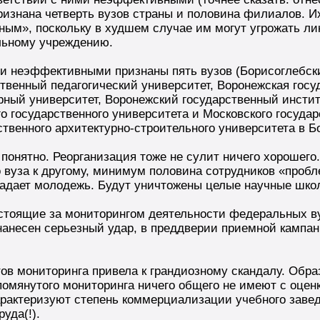
изнана четверть вузов страны и половина филиалов. И
ным», поскольку в худшем случае им могут угрожать л
льному учреждению.
и неэффективными признаны пять вузов (Борисоглебски
твенный педагогический университет, Воронежская госу
рный университет, Воронежский государственный инсти
 государственного университета и Московского госуда
ственного архитектурно-строительного университета в Б
 понятно. Реорганизация тоже не сулит ничего хорошего
 вуза к другому, минимум половина сотрудников «пробл
радает молодежь. Будут уничтожены целые научные шко
стоящие за мониторингом деятельности федеральных вузо
нанесен серьезный удар, в преддверии приемной кампан
ов мониторинга привела к грандиозному скандалу. Обр
помянутого мониторинга ничего общего не имеют с оценк
арактеризуют степень коммерциализации учебного завед
уда(!).