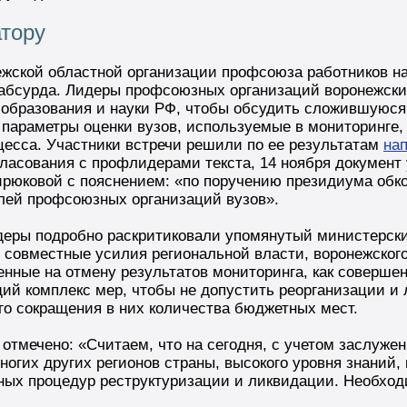
тору
ежской областной организации профсоюза работников на
абсурда. Лидеры профсоюзных организаций воронежских
о образования и науки РФ, чтобы обсудить сложившуюс
 параметры оценки вузов, используемые в мониторинге,
цесса. Участники встречи решили по ее результатам
нап
гласования с профлидерами текста, 14 ноября документ
рюковой с пояснением: «по поручению президиума обко
лей профсоюзных организаций вузов».
еры подробно раскритиковали упомянутый министерски
 совместные усилия региональной власти, воронежског
енные на отмену результатов мониторинга, как совершен
й комплекс мер, чтобы не допустить реорганизации и 
о сокращения в них количества бюджетных мест.
 отмечено: «Считаем, что на сегодня, с учетом заслужен
огих других регионов страны, высокого уровня знаний, 
ных процедур реструктуризации и ликвидации. Необход