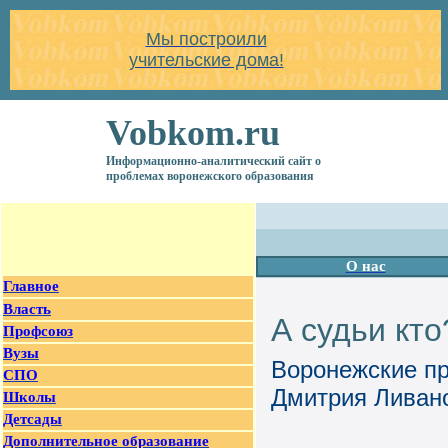
Мы построили
учительские дома!
Vobkom.ru
Информационно-аналитический сайт о
проблемах воронежского образования
О нас
Главное
Власть
А судьи кто
Профсоюз
Вузы
Воронежские пр
СПО
Дмитрия Ливано
Школы
Детсады
Дополнительное образование