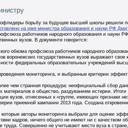
инистру
рофлидеры борьбу за будущее высшей школы решили п
отовлено на имя министра образования и науки РФ Дми
рофсоюза работников народного образования и науки Р
твенных вузов. В документе говорится:
кого обкома профсоюза работников народного образова
тов воронежских государственных вузов выражают свое 
ьности федеральных образовательных учреждений высш
оведения мониторинга, и выбранные критерии эффекти
лее чем странная процедура: неофициальный сбор дан
 материалов в общество, раздуванием истерии. Итоги 
ции вузов, отнесенных к «группе, имеющих признаки н
ерии приемной кампании 2013 года. Создана откровенно
 которые авторы мониторинга выбрали для оценки эффе
овки кадров, ничего общего не имеют ни с качеством о
е труда. Совершенно не учитывают место вуза в стране,