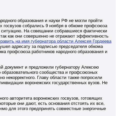
родного образования и науки РФ не могли пройти
 госвузов собрались 9 ноября в обкоме профсоюза
я ситуацию. На совещании собравшиеся фактически
 так как они совершенно не отражают эффективность
равить на имя губернатора области Алексея Гордеева
 ушел адресату за подписью председателя обкома
ма профсоюза работников народного образования и
й документ и предложили губернатору Алексею
о образовательного сообщества и профсоюзных
но некорректного. Главу области также попросили
ликвидации воронежских государственных вузов. Не
ного авторитета воронежских госвузов, готовящих
которые они дают, есть основания отстоять их все,
имо для этого предпринять совместные энергичные