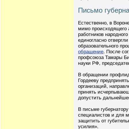
Письмо губерна
Естественно, в Ворон
мимо происходящего 
работников народног
единогласно отвергли
образовательного про
обращение
. После со
профсоюза Тамары Би
науки РФ, председате
В обращении профлид
Гордееву предпринять
организаций, направл
принять исчерпывающи
допустить дальнейшег
В письме губернатору
специалистов и для мн
защитить от губитель
усилия».