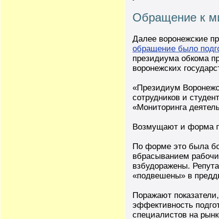
Обращение к м
Далее воронежские п
обращение было подг
президиума обкома п
воронежских государс
«Президиум Воронежс
сотрудников и студен
«Мониторинга деятел
Возмущают и форма пр
По форме это была бо
вбрасыванием рабочих
взбудоражены. Репута
«подвешены» в преддв
Поражают показатели,
эффективность подгот
специалистов на рынк