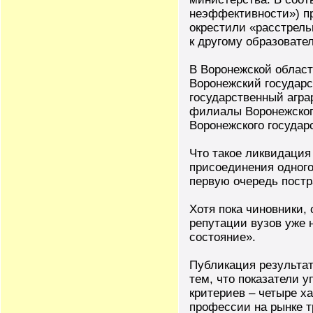
неэффективности») пр
окрестили «расстрель
к другому образовате
В Воронежской област
Воронежский государс
государственный агра
филиалы Воронежского
Воронежского государ
Что такое ликвидация
присоединения одного
первую очередь пост
Хотя пока чиновники, 
репутации вузов уже 
состояние».
Публикация результат
тем, что показатели у
критериев – четыре х
профессии на рынке тр