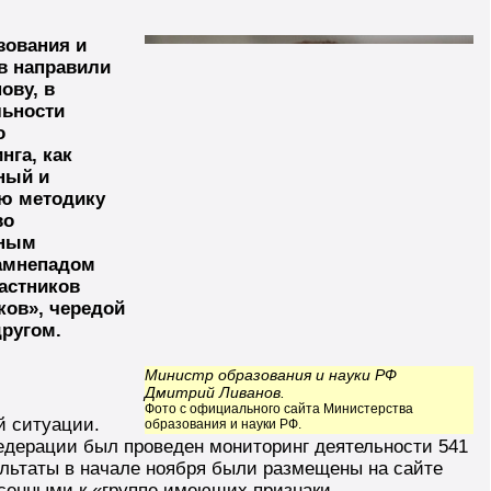
зования и
в направили
ову, в
льности
о
нга, как
ный и
ую методику
во
ьным
амнепадом
астников
ов», чередой
другом.
Министр образования и науки РФ
Дмитрий Ливанов.
Фото с официального сайта Министерства
й ситуации.
образования и науки РФ.
едерации был проведен мониторинг деятельности 541
ультаты в начале ноября были размещены на сайте
есенными к «группе имеющих признаки