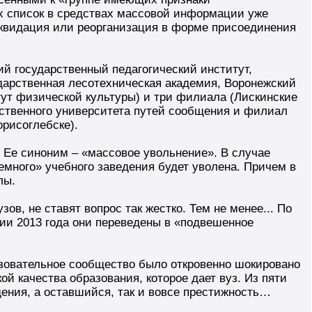
х список в средствах массовой информации уже
иквидация или реорганизация в форме присоединения
й государственный педагогический институт,
дарственная лесотехническая академия, Воронежский
тут физической культуры) и три филиала (Лискинские
рственного университета путей сообщения и филиал
орисоглебске).
. Ее синоним – «массовое увольнение». В случае
емного» учебного заведения будет уволена. Причем в
лы.
в, не ставят вопрос так жестко. Тем не менее... По
ии 2013 года они переведены в «подвешенное
азовательное сообщество было откровенно шокировано
ой качества образования, которое дает вуз. Из пяти
ения, а оставшийся, так и вовсе престижность…