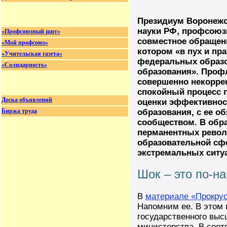
Президиум Воронежс
науки РФ, профсоюз
«Профсоюзный щит»
совместное обращен
«Мой профсоюз»
котором «в пух и пр
«Учительская газета»
федеральных образ
«Солидарность»
образования». Проф
совершенно некорре
спокойный процесс п
Доска объявлений
оценки эффективнос
Биржа труда
образования, с ее 
сообществом. В обр
перманентных револ
образовательной сф
экстремальных ситу
Шок – это по-н
В
материале «Прокрус
Напомним ее. В этом 
государственного выс
министерства. В соот