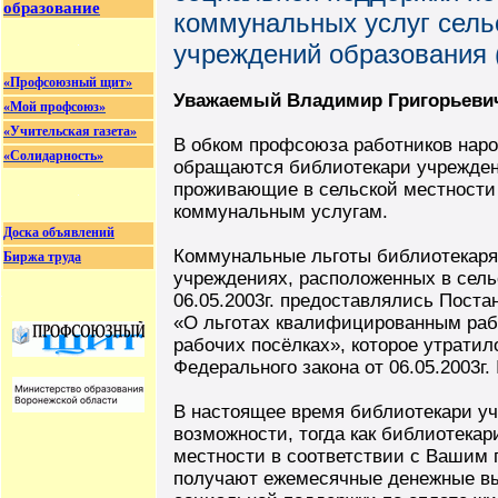
образование
коммунальных услуг сель
учреждений образования (
«Профсоюзный щит»
Уважаемый Владимир Григорьеви
«Мой профсоюз»
«Учительская газета»
В обком профсоюза работников наро
«Солидарность»
обращаются библиотекари учрежден
проживающие в сельской местности 
коммунальным услугам.
Доска объявлений
Коммунальные льготы библиотекаря
Биржа труда
учреждениях, расположенных в сель
06.05.2003г. предоставлялись Пост
«О льготах квалифицированным раб
рабочих посёлках», которое утратил
Федерального закона от 06.05.2003г.
В настоящее время библиотекари у
возможности, тогда как библиотека
местности в соответствии с Вашим п
получают ежемесячные денежные вы