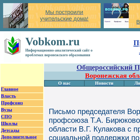
Мы построили
учительские дома!
В
Vobkom.ru
П
Информационно-аналитический сайт о
проблемах воронежского образования
Общероссийский П
Воронежская обл
О нас
Новости
Ло
Главное
Власть
Профсоюз
Вузы
Письмо председателя Вор
СПО
профсоюза Т.А. Бирюково
Школы
области В.Г. Кулакова с 
Детсады
социальной поддержки по 
Дополнительное