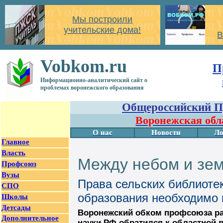
Мы построили
учительские дома!
В
Vobkom.ru
П
Информационно-аналитический сайт о
проблемах воронежского образования
Общероссийский П
Воронежская обл
О нас
Новости
Ло
Главное
Власть
Между небом и зе
Профсоюз
Вузы
Права сельских библиоте
СПО
образования необходимо 
Школы
Детсады
Воронежский обком профсоюза ра
Дополнительное
науки РФ обратился к областной 