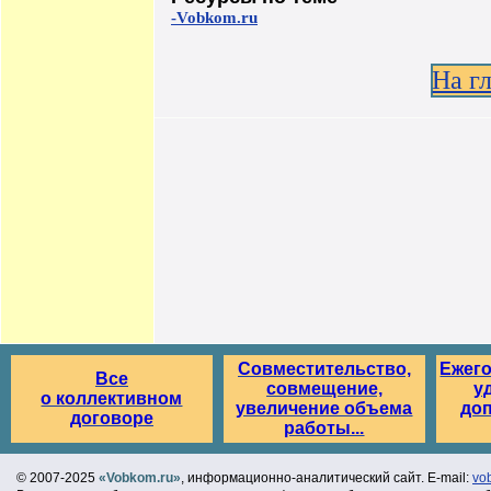
-Vobkom.ru
На г
Совместительство,
Ежег
Все
совмещение,
у
о коллективном
увеличение объема
до
договоре
работы...
© 2007-2025
«Vobkom.ru»
, информационно-аналитический сайт. E-mail:
vo