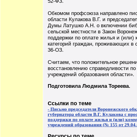
52-ФЗ.
Обкомом профсоюза направлено пис
области Кулакова В.Г. и председате
Думы Латушко А.Н. о включении би
сельской местности в Закон Вороне
поддержки по оплате жилья и (или)
категорий граждан, проживающих в с
36-ОЗ.
Считаем, что положительное решени
восстановлению справедливости по
учреждений образования области».
Подготовила Людмила Тореева.
Ссылки по теме
- Письмо председателя Воронежского об
губернатора области В.Г. Кулакова с пр
поддержки по оплате жилья и (или) ком
учреждений образования (№ 155 от 29.04.
Ресурсы по теме