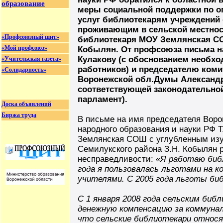
образование
меры социальной поддержки по о
услуг библиотекарям учреждений
проживающим в сельской местнос
«Профсоюзный щит»
библиотекаря МОУ Землянская СО
«Мой профсоюз»
Кобылян. От профсоюза письма н
Кулакову (с обоснованием необхо
«Учительская газета»
работников) и председателю коми
«Солидарность»
Воронежской обл.Думы Александр
соответствующей законодательно
парламент).
Доска объявлений
Биржа труда
В письме на имя председателя Воро
народного образования и науки РФ 
Землянская СОШ с углубленным изу
Семилукского района З.Н. Кобылян 
несправедливости:
«Я работаю библ
года я пользовалась льготами на к
учителями. С 2005 года льготы би
С 1 января 2008 года сельским би
денежную компенсацию за коммунал
что сельские библиотекари относя