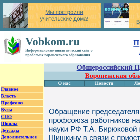
Мы построили
учительские дома!
В
Vobkom.ru
П
Информационно-аналитический сайт о
проблемах воронежского образования
Общероссийский П
Воронежская обл
О нас
Новости
Ло
Главное
Власть
Профсоюз
Вузы
Обращение председателя
СПО
профсоюза работников на
Школы
науки РФ Т.А. Бирюковой 
Детсады
Шишкину в связи с приос
Дополнительное