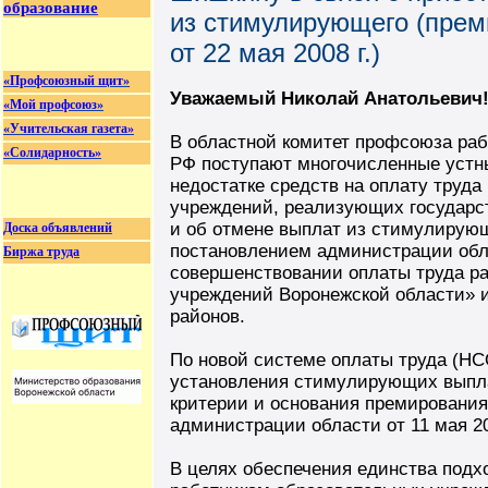
образование
из стимулирующего (прем
от 22 мая 2008 г.)
«Профсоюзный щит»
Уважаемый Николай Анатольевич
«Мой профсоюз»
«Учительская газета»
В областной комитет профсоюза раб
«Солидарность»
РФ поступают многочисленные устн
недостатке средств на оплату труд
учреждений, реализующих государс
и об отмене выплат из стимулирую
Доска объявлений
постановлением администрации обла
Биржа труда
совершенствовании оплаты труда р
учреждений Воронежской области» 
районов.
По новой системе оплаты труда (НС
установления стимулирующих выпла
критерии и основания премировани
администрации области от 11 мая 2
В целях обеспечения единства подх