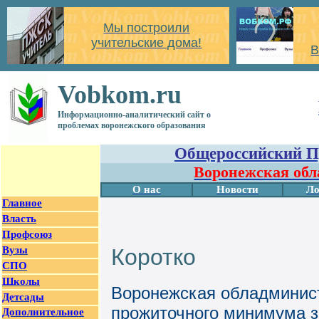
Мы построили
учительские дома!
В
Vobkom.ru
Информационно-аналитический сайт о
проблемах воронежского образования
Общероссийский П
Воронежская обл
О нас
Новости
Ло
Главное
Власть
Профсоюз
Вузы
Коротко
СПО
Школы
Воронежская обладминис
Детсады
прожиточного минимума за
Дополнительное