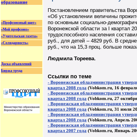
образование
Постановлением правительства Ворон
«Об установлении величины прожит
по основным социально-демографич
«Профсоюзный щит»
Воронежской области за I квартал 
«Мой профсоюз»
трудоспособного населения составил
«Учительская газета»
руб., для детей – 4829 руб. В сред
«Солидарность»
руб., что на 15,3 проц. больше показ
Людмила Тореева.
Доска объявлений
Биржа труда
Ссылки по теме
- Воронежская обладминистрация утверд
квартал 2008 года
(Vobkom.ru, 16 февраля
- Воронежская обладминистрация утверд
квартал 2008 года
(Vobkom.ru, 27 октября
- Воронежская обладминистрация утверд
квартал 2008 года
(Vobkom.ru, 31 июля 20
- Воронежская обладминистрация утверд
квартал 2008 года
(Vobkom.ru, Апрель 200
- Воронежская обладминистрация утверд
квартал 2007 года
(Vobkom.ru, Январь 200