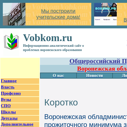
Мы построили
учительские дома!
В
Vobkom.ru
Информационно-аналитический сайт о
проблемах воронежского образования
Общероссийский П
Воронежская обл
О нас
Новости
Ло
Главное
Власть
Профсоюз
Вузы
Коротко
СПО
Школы
Воронежская обладминис
Детсады
прожиточного минимума за 
Дополнительное