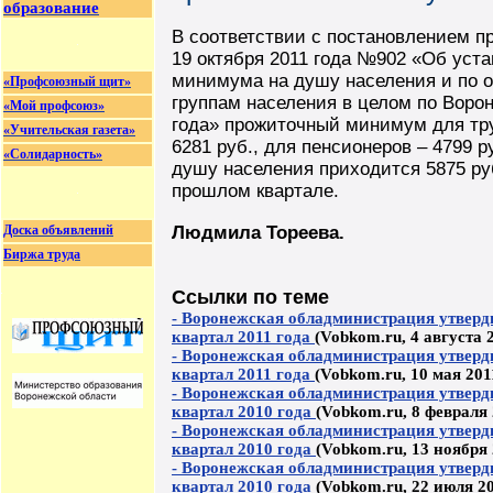
образование
В соответствии с постановлением п
19 октября 2011 года №902 «Об уст
минимума на душу населения и по 
«Профсоюзный щит»
группам населения в целом по Вороне
«Мой профсоюз»
года» прожиточный минимум для тр
«Учительская газета»
6281 руб., для пенсионеров – 4799 р
«Солидарность»
душу населения приходится 5875 руб
прошлом квартале.
Доска объявлений
Людмила Тореева.
Биржа труда
Ссылки по теме
- Воронежская обладминистрация утверд
квартал 2011 года
(Vobkom.ru, 4 августа 2
- Воронежская обладминистрация утверд
квартал 2011 года
(Vobkom.ru, 10 мая 201
- Воронежская обладминистрация утверд
квартал 2010 года
(Vobkom.ru, 8 февраля 
- Воронежская обладминистрация утверд
квартал 2010 года
(Vobkom.ru, 13 ноября 
- Воронежская обладминистрация утверд
квартал 2010 года
(Vobkom.ru, 22 июля 20