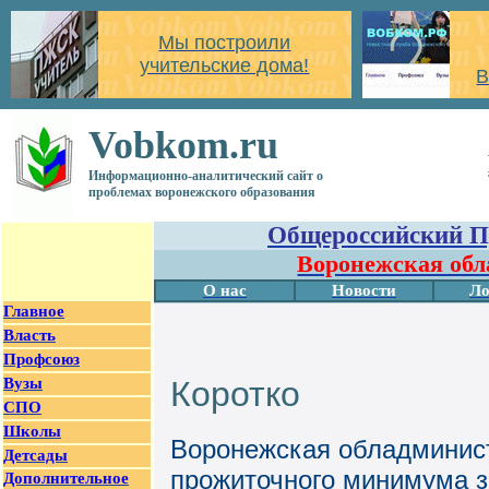
Мы построили
учительские дома!
В
Vobkom.ru
Информационно-аналитический сайт о
проблемах воронежского образования
Общероссийский П
Воронежская обл
О нас
Новости
Ло
Главное
Власть
Профсоюз
Вузы
Коротко
СПО
Школы
Воронежская обладминис
Детсады
прожиточного минимума за
Дополнительное