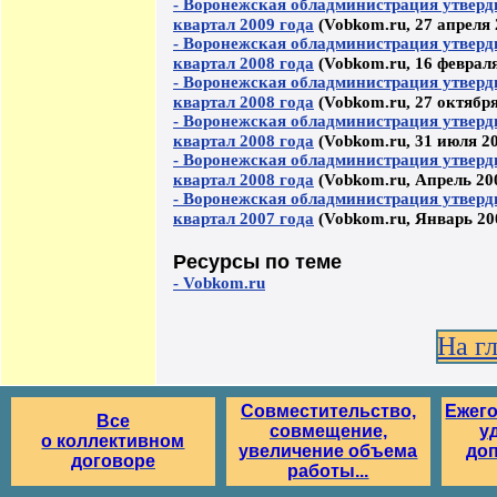
- Воронежская обладминистрация утверд
квартал 2009 года
(Vobkom.ru, 27 апреля 
- Воронежская обладминистрация утверд
квартал 2008 года
(Vobkom.ru, 16 февраля
- Воронежская обладминистрация утверд
квартал 2008 года
(Vobkom.ru, 27 октября
- Воронежская обладминистрация утверд
квартал 2008 года
(Vobkom.ru, 31 июля 20
- Воронежская обладминистрация утверд
квартал 2008 года
(Vobkom.ru, Апрель 20
- Воронежская обладминистрация утверд
квартал 2007 года
(Vobkom.ru, Январь 20
Ресурсы по теме
- Vobkom.ru
На г
Совместительство,
Ежег
Все
совмещение,
у
о коллективном
увеличение объема
до
договоре
работы...