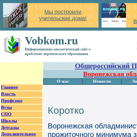
Мы построили
учительские дома!
В
Vobkom.ru
Информационно-аналитический сайт о
проблемах воронежского образования
Общероссийский П
Воронежская обл
О нас
Новости
Ло
Главное
Власть
Профсоюз
Вузы
Коротко
СПО
Школы
Воронежская обладминис
Детсады
прожиточного минимума за
Дополнительное