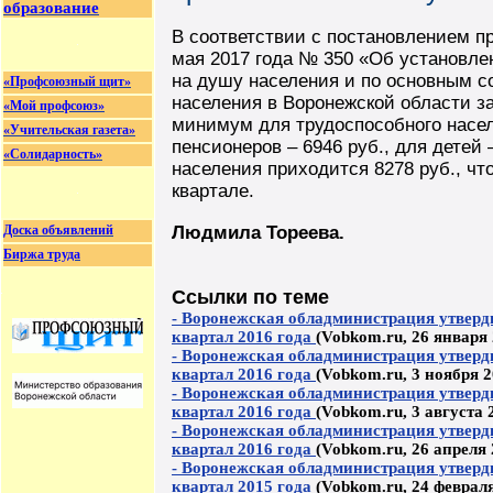
образование
В соответствии с постановлением п
мая 2017 года № 350 «Об установл
на душу населения и по основным 
«Профсоюзный щит»
населения в Воронежской области за
«Мой профсоюз»
минимум для трудоспособного насел
«Учительская газета»
пенсионеров – 6946 руб., для детей 
«Солидарность»
населения приходится 8278 руб., чт
квартале.
Доска объявлений
Людмила Тореева.
Биржа труда
Ссылки по теме
- Воронежская обладминистрация утверд
квартал 2016 года
(Vobkom.ru, 26 января 
- Воронежская обладминистрация утверд
квартал 2016 года
(Vobkom.ru, 3 ноября 2
- Воронежская обладминистрация утверд
квартал 2016 года
(Vobkom.ru, 3 августа 
- Воронежская обладминистрация утверд
квартал 2016 года
(Vobkom.ru, 26 апреля 
- Воронежская обладминистрация утверд
квартал 2015 года
(Vobkom.ru, 24 февраля