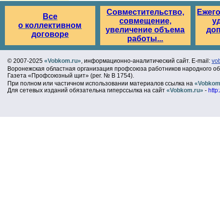
Совместительство,
Ежег
Все
совмещение,
у
о коллективном
увеличение объема
до
договоре
работы...
© 2007-2025
«Vobkom.ru»
, информационно-аналитический сайт. E-mail:
vo
Воронежская областная организация профсоюза работников народного об
Газета «Профсоюзный щит» (рег. № В 1754).
При полном или частичном использовании материалов ссылка на
«Vobkom
Для сетевых изданий обязательна гиперссылка на сайт
«Vobkom.ru»
-
http