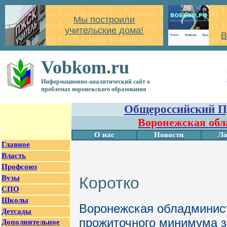
Мы построили
учительские дома!
В
Vobkom.ru
Информационно-аналитический сайт о
проблемах воронежского образования
Общероссийский П
Воронежская обл
О нас
Новости
Ло
Главное
Власть
Профсоюз
Вузы
Коротко
СПО
Школы
Воронежская обладминис
Детсады
прожиточного минимума за
Дополнительное