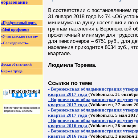
образование
В соответствии с постановлением п
31 января 2018 года № 74 «Об уста
минимума на душу населения и по 
«Профсоюзный щит»
группам населения в Воронежской об
«Мой профсоюз»
прожиточный минимум для трудоспос
«Учительская газета»
для пенсионеров – 6751 руб., для де
«Солидарность»
населения приходится 8034 руб., чт
квартале.
Доска объявлений
Людмила Тореева.
Биржа труда
Ссылки по теме
- Воронежская обладминистрация утверд
квартал 2017 года
(Vobkom.ru, 31 октября
- Воронежская обладминистрация утверд
квартал 2017 года
(Vobkom.ru, 27 июля 20
- Воронежская обладминистрация утверд
квартал 2017 года
(Vobkom.ru, 5 мая 2017
- Воронежская обладминистрация утверд
квартал 2016 года
(Vobkom.ru, 26 января 
- Воронежская обладминистрация утверд
квартал 2016 года
(Vobkom.ru, 3 ноября 2